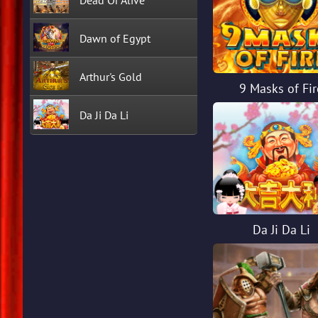
Dawn of Egypt
Arthur's Gold
9 Masks of Fir
Da Ji Da Li
Da Ji Da Li