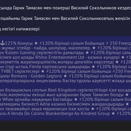
сында Гарик Тамасян мен покерші Василий Сокольников кездест
тшайымы Гарик Тамасян мен Василий Сокольниковтың жеңісін е
негізгі нәтижелері
 🕹125% бонусы ★ ⚡️120% бірінші салым бойынша ⚡️ 250 Freespi
й жұмыс істейді - пайда, шолулар, мәселелер. ★ ⚡️120% Бірінші 
 Kaizen Gaming серіктестігін дамытады ★ ⚡️120% бірінші салы
ісімге қол қояды Rhino Entertainment Ltd - казино күндері ★ ⚡
еуметтік жауапкершіліктің жоғары деңгейін көрсетеді ★ ⚡️120
 сізді ыстық Fiesta партиясына шақырады ★ ⚡️120% бірінші с
TVBET серіктестері ★ ⚡️120% Бірінші салым бойынша ⚡️250 Free
Spear Romans - Golden Legions ★ ⚡️120% Бірінші салым бойынша 
операторларына лицензияны бастау туралы қауесетті жоққа ш
 болашақтың слотын Reel Kingdom серіктестігінде іске қосады
нің жеңімпазы екінші жыл қатарынан Гарик Тамасян болды ★ ⚡
r Whee арнайы науқанын бастайды ★ ⚡️120% бірінші салым бой
рватиядағы бизнесті Adria казино бизнесімен жандандырады ★ ⚡
н таңғажайып ақша машинасын іске қосты ★ ⚡️120% бірінші са
iu A Venda Do Casino Blankenberge Ao Kindred Group ★ ⚡️120% N