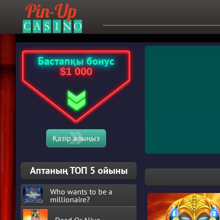
Бастапқы бонус
$1 000
Ойнау
Қазір алыңыз
Аптаның ТОП 5 ойыны
Who wants to be a
millionaire?
Dead Or Alive