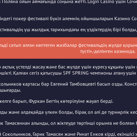
я Поляна ойын аймағында соңына жетті. Login Casino үшін Соч
ндегі покер фестивалі бүкіл әлемнің ойыншыларын Казино Соч
тивальдің үш жылдық тарихындағы ең үздіктердің бірі болды,
льді сатып алған көптеген жазбалар фестивальдің жүлде қорын
түсті»,-делінген казинода.
қтық үстелді жасау және бас жүлде үшін күресу құқығы үшін 
шікті. Қалған сегіз қатысушы SPF SPRING чемпионы атану үшін 
ольников картасы бар Евгений Тамбовцевті басып озды. Конст
 шығарды.
келге барып, Фуркан Бегтің көтерілуіне жауап берді.
ы және әлдеқайда үлкен болды, бірақ ол әлі де турнирлік кес
к Тамасяннан алынды, ол жіктеуде төртінші орынға ие болған
 Сокольников, Гарик Тамасян және Ринат Енков кірді, екіншісі 