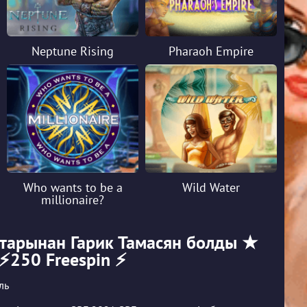
Neptune Rising
Pharaoh Empire
Who wants to be a
Wild Water
millionaire?
атарынан Гарик Тамасян болды ★
️250 Freespin ⚡️
ль