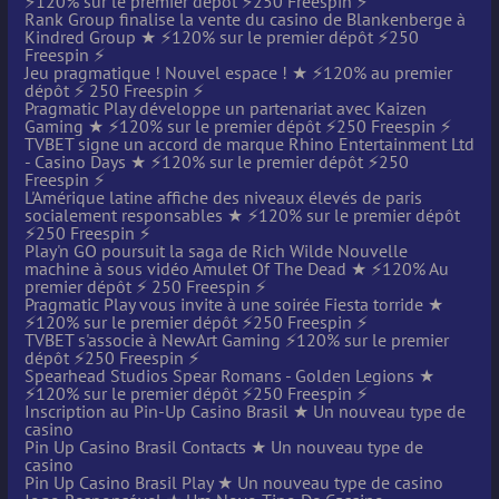
⚡️120% sur le premier dépôt ⚡️250 Freespin ⚡️
Rank Group finalise la vente du casino de Blankenberge à
Kindred Group ★ ⚡️120% sur le premier dépôt ⚡️250
Freespin ⚡️
Jeu pragmatique ! Nouvel espace ! ★ ⚡️120% au premier
dépôt ⚡️ 250 Freespin ⚡️
Pragmatic Play développe un partenariat avec Kaizen
Gaming ★ ⚡️120% sur le premier dépôt ⚡️250 Freespin ⚡️
TVBET signe un accord de marque Rhino Entertainment Ltd
- Casino Days ★ ⚡️120% sur le premier dépôt ⚡️250
Freespin ⚡️
L'Amérique latine affiche des niveaux élevés de paris
socialement responsables ★ ⚡️120% sur le premier dépôt
⚡️250 Freespin ⚡️
Play'n GO poursuit la saga de Rich Wilde Nouvelle
machine à sous vidéo Amulet Of The Dead ★ ⚡️120% Au
premier dépôt ⚡️ 250 Freespin ⚡️
Pragmatic Play vous invite à une soirée Fiesta torride ★
⚡️120% sur le premier dépôt ⚡️250 Freespin ⚡️
TVBET s'associe à NewArt Gaming ⚡️120% sur le premier
dépôt ⚡️250 Freespin ⚡️
Spearhead Studios Spear Romans - Golden Legions ★
⚡️120% sur le premier dépôt ⚡️250 Freespin ⚡️
Inscription au Pin-Up Casino Brasil ★ Un nouveau type de
casino
Pin Up Casino Brasil Contacts ★ Un nouveau type de
casino
Pin Up Casino Brasil Play ★ Un nouveau type de casino