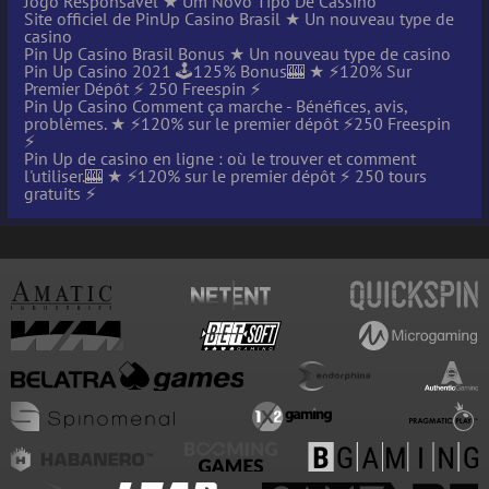
Jogo Responsável ★ Um Novo Tipo De Cassino
Site officiel de PinUp Casino Brasil ★ Un nouveau type de
casino
Pin Up Casino Brasil Bonus ★ Un nouveau type de casino
Pin Up Casino 2021 🕹125% Bonus🎰 ★ ⚡️120% Sur
Premier Dépôt ⚡️ 250 Freespin ⚡️
Pin Up Casino Comment ça marche - Bénéfices, avis,
problèmes. ★ ⚡️120% sur le premier dépôt ⚡️250 Freespin
⚡️
Pin Up de casino en ligne : où le trouver et comment
l'utiliser.🎰 ★ ⚡️120% sur le premier dépôt ⚡️ 250 tours
gratuits ⚡️