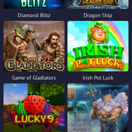
Diamond Blitz
Dragon Ship
Game of Gladiators
Irish Pot Luck