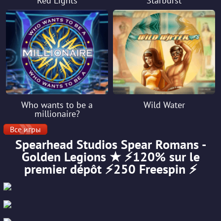
Red Lights
Starburst
Who wants to be a
Wild Water
millionaire?
Все игры
Spearhead Studios Spear Romans -
Golden Legions ★ ⚡️120% sur le
premier dépôt ⚡️250 Freespin ⚡️