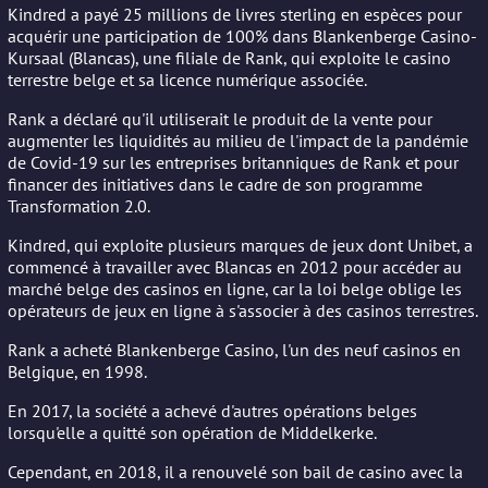
Kindred a payé 25 millions de livres sterling en espèces pour
acquérir une participation de 100% dans Blankenberge Casino-
Kursaal (Blancas), une filiale de Rank, qui exploite le casino
terrestre belge et sa licence numérique associée.
Rank a déclaré qu'il utiliserait le produit de la vente pour
augmenter les liquidités au milieu de l'impact de la pandémie
de Covid-19 sur les entreprises britanniques de Rank et pour
financer des initiatives dans le cadre de son programme
Transformation 2.0.
Kindred, qui exploite plusieurs marques de jeux dont Unibet, a
commencé à travailler avec Blancas en 2012 pour accéder au
marché belge des casinos en ligne, car la loi belge oblige les
opérateurs de jeux en ligne à s'associer à des casinos terrestres.
Rank a acheté Blankenberge Casino, l'un des neuf casinos en
Belgique, en 1998.
En 2017, la société a achevé d'autres opérations belges
lorsqu'elle a quitté son opération de Middelkerke.
Cependant, en 2018, il a renouvelé son bail de casino avec la