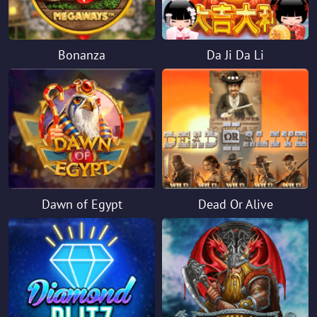
Bonanza
Da Ji Da Li
Dawn of Egypt
Dead Or Alive