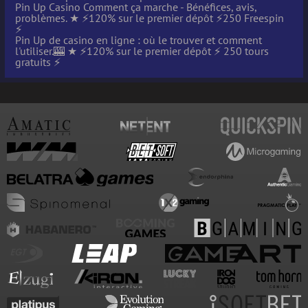
Pin Up Casino Comment ça marche - Bénéfices, avis,
problèmes. ★ ⚡️120% sur le premier dépôt ⚡️250 Freespin
⚡️
Pin Up de casino en ligne : où le trouver et comment
l'utiliser.🎰 ★ ⚡️120% sur le premier dépôt ⚡️ 250 tours
gratuits ⚡️