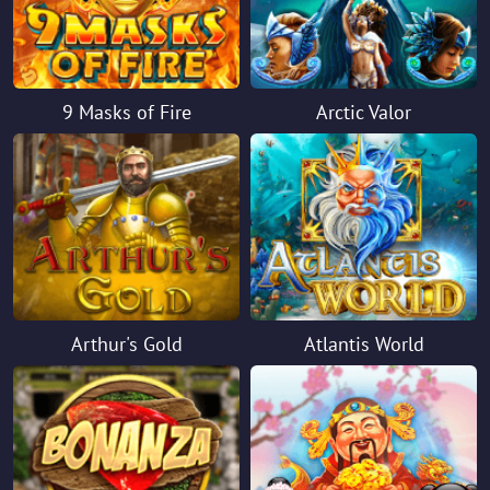
9 Masks of Fire
Arctic Valor
Arthur's Gold
Atlantis World