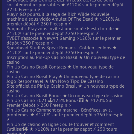
socialement responsables ★ ⚡️120% sur le premier dépôt
⚡️250 Freespin ⚡️
Play'n GO poursuit la saga de Rich Wilde Nouvelle
machine à sous vidéo Amulet Of The Dead ★ ⚡️120% Au
premier dépôt ⚡️ 250 Freespin ⚡️
Pragmatic Play vous invite à une soirée Fiesta torride ★
⚡️120% sur le premier dépôt ⚡️250 Freespin ⚡️
TVBET s'associe à NewArt Gaming ⚡️120% sur le premier
dépôt ⚡️250 Freespin ⚡️
Spearhead Studios Spear Romans - Golden Legions ★
⚡️120% sur le premier dépôt ⚡️250 Freespin ⚡️
Inscription au Pin-Up Casino Brasil ★ Un nouveau type de
casino
Pin Up Casino Brasil Contacts ★ Un nouveau type de
casino
Pin Up Casino Brasil Play ★ Un nouveau type de casino
Jogo Responsável ★ Um Novo Tipo De Cassino
Site officiel de PinUp Casino Brasil ★ Un nouveau type de
casino
Pin Up Casino Brasil Bonus ★ Un nouveau type de casino
Pin Up Casino 2021 🕹125% Bonus🎰 ★ ⚡️120% Sur
Premier Dépôt ⚡️ 250 Freespin ⚡️
Pin Up Casino Comment ça marche - Bénéfices, avis,
problèmes. ★ ⚡️120% sur le premier dépôt ⚡️250 Freespin
⚡️
Pin Up de casino en ligne : où le trouver et comment
l'utiliser.🎰 ★ ⚡️120% sur le premier dépôt ⚡️ 250 tours
gratuits ⚡️