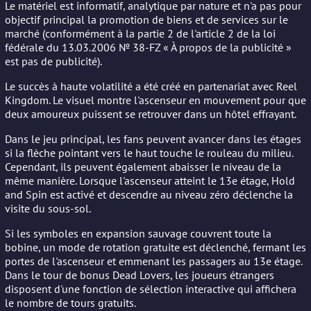
Le matériel est informatif, analytique par nature et n'a pas pour
objectif principal la promotion de biens et de services sur le
marché (conformément à la partie 2 de l'article 2 de la loi
fédérale du 13.03.2006 № 38-FZ « À propos de la publicité »
est pas de publicité).
Le succès à haute volatilité a été créé en partenariat avec Reel
Kingdom. Le visuel montre l'ascenseur en mouvement pour que
deux amoureux puissent se retrouver dans un hôtel effrayant.
Dans le jeu principal, les fans peuvent avancer dans les étages
si la flèche pointant vers le haut touche le rouleau du milieu.
Cependant, ils peuvent également abaisser le niveau de la
même manière. Lorsque l'ascenseur atteint le 13e étage, Hold
and Spin est activé et descendre au niveau zéro déclenche la
visite du sous-sol.
Si les symboles en expansion sauvage couvrent toute la
bobine, un mode de rotation gratuite est déclenché, fermant les
portes de l'ascenseur et emmenant les passagers au 13e étage.
Dans le tour de bonus Dead Lovers, les joueurs étrangers
disposent d'une fonction de sélection interactive qui affichera
le nombre de tours gratuits.