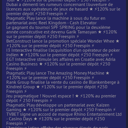
Dubaï a démenti les rumeurs concernant l'ouverture de
licences aux opérateurs de jeux de hasard ★ ⚡️120% sur le
premier dépôt ⚡️250 Freespin ⚡️
Pragmatic Play lance la machine à sous du futur en
partenariat avec Reel Kingdom - Cash Elevator
Le gagnant du tournoi SPF SPRING pour la deuxième
année consécutive est devenu Garik Tamasyan ★ ⚡️120%
sur le premier dépôt ⚡️250 Freespin ⚡️
BetConstruct lance la promotion spéciale Wonder Whee ★
⚡️120% sur le premier dépôt ⚡️250 Freespin ⚡️
I3 Interactive finalise l'acquisition d'un opérateur de poker
indien ★ ⚡️120% sur le premier dépôt ⚡️250 Freespin ⚡️
EGT Interactive stimule les affaires en Croatie avec Adria
Casino Business ★ ⚡️120% sur le premier dépôt ⚡️250
Freespin ⚡️
Pragmatic Play lance The Amazing Money Machine ★
⚡️120% sur le premier dépôt ⚡️250 Freespin ⚡️
Rank Group finalise la vente du casino de Blankenberge à
Kindred Group ★ ⚡️120% sur le premier dépôt ⚡️250
Freespin ⚡️
Jeu pragmatique ! Nouvel espace ! ★ ⚡️120% au premier
dépôt ⚡️ 250 Freespin ⚡️
Pragmatic Play développe un partenariat avec Kaizen
Gaming ★ ⚡️120% sur le premier dépôt ⚡️250 Freespin ⚡️
TVBET signe un accord de marque Rhino Entertainment Ltd
- Casino Days ★ ⚡️120% sur le premier dépôt ⚡️250
Freespin ⚡️
L'Amérique latine affiche des niveaux élevés de paris