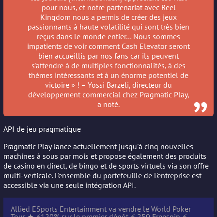
pour nous, et notre partenariat avec Reel
Kingdom nous a permis de créer des jeux
passionnants à haute volatilité qui sont très bien
reçus dans le monde entier… Nous sommes
impatients de voir comment Cash Elevator seront
bien accueillis par nos fans car ils peuvent
s'attendre à de multiples fonctionnalités, à des
thèmes intéressants et à un énorme potentiel de
victoire » ! – Yossi Barzeli, directeur du
développement commercial chez Pragmatic Play,
a noté.
API de jeu pragmatique
Pragmatic Play lance actuellement jusqu'à cinq nouvelles
machines à sous par mois et propose également des produits
de casino en direct, de bingo et de sports virtuels via son offre
multi-verticale. L'ensemble du portefeuille de l'entreprise est
accessible via une seule intégration API.
Allied ESports Entertainment va vendre le World Poker
Tour ★ ⚡️120% sur le premier dépôt ⚡️ 250 Freespin ⚡️