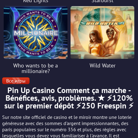
Red Lights
Starburst
Who wants to be a
Wild Water
millionaire?
Все игры
Pin Up Casino Comment ça marche -
Bénéfices, avis, problèmes. ★ ⚡️120%
sur le premier dépôt ⚡️250 Freespin ⚡️
Sur notre site officiel de casino et le miroir montre une loterie
généreuse avec des sommes d'argent impressionnantes, des
paris populaires sur le numéro 356 et plus, des règles avec
lesquelles vous devez vous familiariser à l'avance. Il est