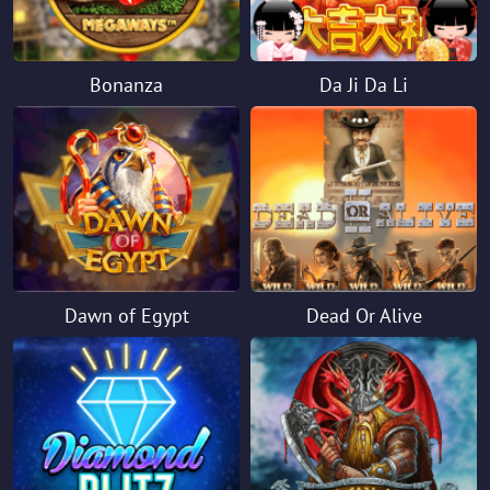
Bonanza
Da Ji Da Li
Dawn of Egypt
Dead Or Alive