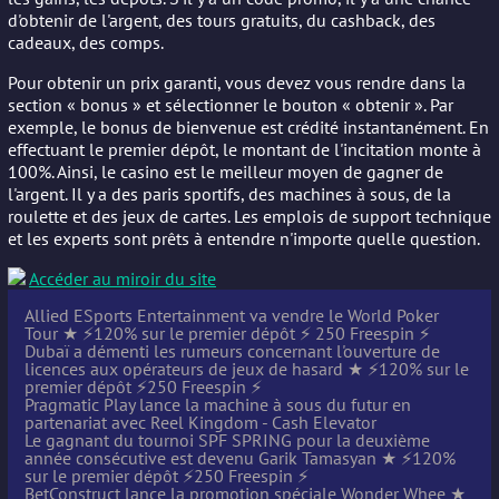
d'obtenir de l'argent, des tours gratuits, du cashback, des
cadeaux, des comps.
Pour obtenir un prix garanti, vous devez vous rendre dans la
section « bonus » et sélectionner le bouton « obtenir ». Par
exemple, le bonus de bienvenue est crédité instantanément. En
effectuant le premier dépôt, le montant de l'incitation monte à
100%. Ainsi, le casino est le meilleur moyen de gagner de
l'argent. Il y a des paris sportifs, des machines à sous, de la
roulette et des jeux de cartes. Les emplois de support technique
et les experts sont prêts à entendre n'importe quelle question.
Accéder au miroir du site
Allied ESports Entertainment va vendre le World Poker
Tour ★ ⚡️120% sur le premier dépôt ⚡️ 250 Freespin ⚡️
Dubaï a démenti les rumeurs concernant l'ouverture de
licences aux opérateurs de jeux de hasard ★ ⚡️120% sur le
premier dépôt ⚡️250 Freespin ⚡️
Pragmatic Play lance la machine à sous du futur en
partenariat avec Reel Kingdom - Cash Elevator
Le gagnant du tournoi SPF SPRING pour la deuxième
année consécutive est devenu Garik Tamasyan ★ ⚡️120%
sur le premier dépôt ⚡️250 Freespin ⚡️
BetConstruct lance la promotion spéciale Wonder Whee ★