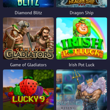
Diamond Blitz
Dragon Ship
Game of Gladiators
Irish Pot Luck