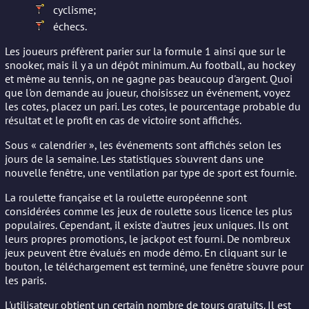
cyclisme;
échecs.
Les joueurs préfèrent parier sur la formule 1 ainsi que sur le
snooker, mais il y a un dépôt minimum. Au football, au hockey
et même au tennis, on ne gagne pas beaucoup d'argent. Quoi
que l'on demande au joueur, choisissez un événement, voyez
les cotes, placez un pari. Les cotes, le pourcentage probable du
résultat et le profit en cas de victoire sont affichés.
Sous « calendrier », les événements sont affichés selon les
jours de la semaine. Les statistiques s'ouvrent dans une
nouvelle fenêtre, une ventilation par type de sport est fournie.
La roulette française et la roulette européenne sont
considérées comme les jeux de roulette sous licence les plus
populaires. Cependant, il existe d'autres jeux uniques. Ils ont
leurs propres promotions, le jackpot est fourni. De nombreux
jeux peuvent être évalués en mode démo. En cliquant sur le
bouton, le téléchargement est terminé, une fenêtre s'ouvre pour
les paris.
L'utilisateur obtient un certain nombre de tours gratuits. Il est