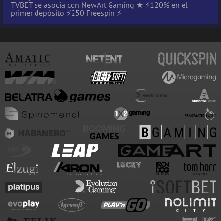
TVBET se asocia con NewArt Gaming ★ ⚡️120% en el
primer depósito ⚡️250 Freespin ⚡️