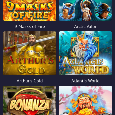
9 Masks of Fire
Arctic Valor
Arthur's Gold
Atlantis World