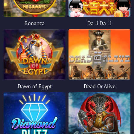
Bonanza
Da Ji Da Li
Dawn of Egypt
Dead Or Alive