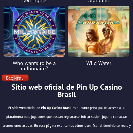
Red Lights
Starburst
Who wants to be a
Wild Water
millionaire?
Все игры
Sitio web oficial de Pin Up Casino
Brasil
El sitio web oficial de Pin Up Casino Brasil
es el punto principal de acceso a la
plataforma para jugadores que buscan registrarse, iniciar sesión, jugar o consultar
promociones activas. En esta página explicamos cómo identificar el dominio correcto y