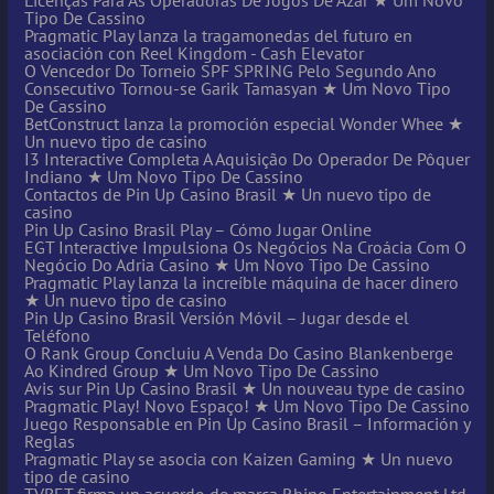
Tipo De Cassino
Pragmatic Play lanza la tragamonedas del futuro en
asociación con Reel Kingdom - Cash Elevator
O Vencedor Do Torneio SPF SPRING Pelo Segundo Ano
Consecutivo Tornou-se Garik Tamasyan ★ Um Novo Tipo
De Cassino
BetConstruct lanza la promoción especial Wonder Whee ★
Un nuevo tipo de casino
I3 Interactive Completa A Aquisição Do Operador De Pôquer
Indiano ★ Um Novo Tipo De Cassino
Contactos de Pin Up Casino Brasil ★ Un nuevo tipo de
casino
Pin Up Casino Brasil Play – Cómo Jugar Online
EGT Interactive Impulsiona Os Negócios Na Croácia Com O
Negócio Do Adria Casino ★ Um Novo Tipo De Cassino
Pragmatic Play lanza la increíble máquina de hacer dinero
★ Un nuevo tipo de casino
Pin Up Casino Brasil Versión Móvil – Jugar desde el
Teléfono
O Rank Group Concluiu A Venda Do Casino Blankenberge
Ao Kindred Group ★ Um Novo Tipo De Cassino
Avis sur Pin Up Casino Brasil ★ Un nouveau type de casino
Pragmatic Play! Novo Espaço! ★ Um Novo Tipo De Cassino
Juego Responsable en Pin Up Casino Brasil – Información y
Reglas
Pragmatic Play se asocia con Kaizen Gaming ★ Un nuevo
tipo de casino
TVBET firma un acuerdo de marca Rhino Entertainment Ltd