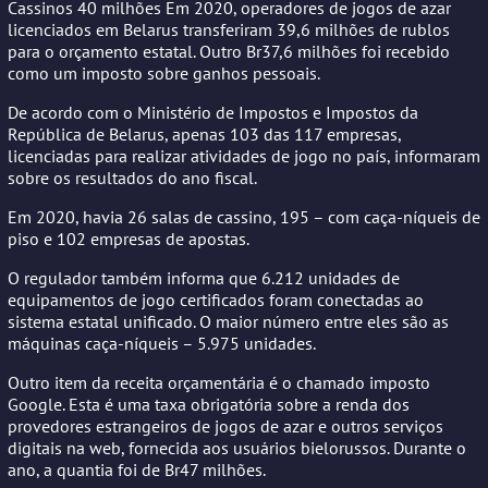
Cassinos 40 milhões
Em 2020, operadores de jogos de azar
licenciados em Belarus transferiram 39,6 milhões de rublos
para o orçamento estatal. Outro Br37,6 milhões foi recebido
como um imposto sobre ganhos pessoais.
De acordo com o Ministério
de Impostos e Impostos da
República de Belarus, apenas 103 das 117 empresas,
licenciadas para realizar atividades de jogo no país, informaram
sobre os resultados do ano fiscal.
Em 2020, havia 26 salas de cassino, 195 – com caça-níqueis de
piso e 102 empresas de apostas.
O regulador também informa que 6.212 unidades de
equipamentos de jogo certificados foram conectadas ao
sistema estatal unificado. O maior número entre eles são as
máquinas caça-níqueis – 5.975 unidades.
Outro item da receita orçamentária é o chamado imposto
Google. Esta é uma taxa obrigatória sobre a renda dos
provedores estrangeiros de jogos de azar e outros serviços
digitais na web, fornecida aos usuários bielorussos. Durante o
ano, a quantia foi de Br47 milhões.