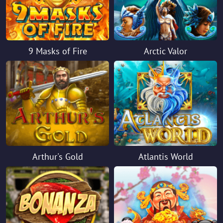
9 Masks of Fire
Arctic Valor
Arthur's Gold
Atlantis World