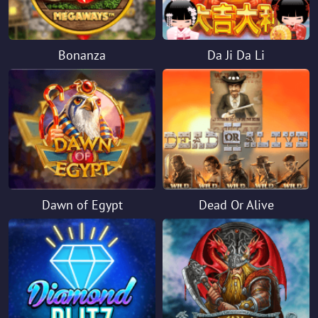
Bonanza
Da Ji Da Li
Dawn of Egypt
Dead Or Alive