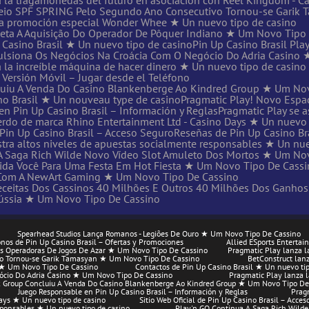
eio SPF SPRING Pelo Segundo Ano Consecutivo Tornou-se Garik
 la promoción especial Wonder Whee ★ Un nuevo tipo de casino
pleta A Aquisição Do Operador De Pôquer Indiano ★ Um Novo Tipo
 Casino Brasil ★ Un nuevo tipo de casino
Pin Up Casino Brasil Pla
pulsiona Os Negócios Na Croácia Com O Negócio Do Adria Casino
a la increíble máquina de hacer dinero ★ Un nuevo tipo de casino
 Versión Móvil – Jugar desde el Teléfono
uiu A Venda Do Casino Blankenberge Ao Kindred Group ★ Um No
ino Brasil ★ Un nouveau type de casino
Pragmatic Play! Novo Esp
n Pin Up Casino Brasil – Información y Reglas
Pragmatic Play se 
rdo de marca Rhino Entertainment Ltd - Casino Days ★ Un nuevo 
 Pin Up Casino Brasil – Acceso Seguro
Reseñas de Pin Up Casino Bra
tra altos niveles de apuestas socialmente responsables ★ Un nue
 A Saga Rich Wilde Novo Vídeo Slot Amuleto Dos Mortos ★ Um No
vida Você Para Uma Festa Em Hot Fiesta ★ Um Novo Tipo De Cass
 Com A NewArt Gaming ★ Um Novo Tipo De Cassino
ceitas Dos Cassinos 40 Milhões E Outros 40 Milhões Dos Ganhos
rússia ★ Um Novo Tipo De Cassino
Spearhead Studios Lança Romanos - Legiões De Ouro ★ Um Novo Tipo De Cassino
nos de Pin Up Casino Brasil – Ofertas y Promociones
Allied ESports Enterta
As Operadoras De Jogos De Azar ★ Um Novo Tipo De Cassino
Pragmatic Play lanza l
vo Tornou-se Garik Tamasyan ★ Um Novo Tipo De Cassino
BetConstruct lan
o ★ Um Novo Tipo De Cassino
Contactos de Pin Up Casino Brasil ★ Un nuevo tip
gócio Do Adria Casino ★ Um Novo Tipo De Cassino
Pragmatic Play lanza l
 Group Concluiu A Venda Do Casino Blankenberge Ao Kindred Group ★ Um Novo Tipo De
Juego Responsable en Pin Up Casino Brasil – Información y Reglas
Prag
ays ★ Un nuevo tipo de casino
Sitio Web Oficial de Pin Up Casino Brasil – Acces
sponsables ★ Un nuevo tipo de casino
Play'n GO Continua A Saga Rich Wild