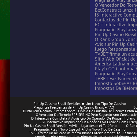
O Vencedor Do Torn
BetConstruct lanza
I3 Interactive Com
Contactos de Pin Up
EGT Interactive Im
Pragmatic Play lanz
Pin Up Casino Brasil
O Rank Group Concl
Avis sur Pin Up Cas
Juego Responsable e
TVBET firma un acue
Sitio Web Oficial de
América Latina mues
Play'n GO Continua
Pragmatic Play Con
TVBET Faz Parceria
Imposto Sobre As Re
Impostos Da Bielor
Pin Up Cassino Brasil Revisões ★ Um Novo Tipo De Cassino
Preguntas Frecuentes de Pin Up Casino Brasil – FAQ
Bo
Dubai Tem Negado Rumores Sobre O Início Da Emissão De Licenças Para 
O Vencedor Do Torneio SPF SPRING Pelo Segundo Ano Consecuti
I3 Interactive Completa A Aquisição Do Operador De Pôquer Indian
EGT Interactive Impulsiona Os Negócios Na Croácia Com O Ne
Pin Up Casino Brasil Versión Móvil – Jugar desde el Teléfono
O Rank
Pragmatic Play! Novo Espaço! ★ Um Novo Tipo De Cassino
TVBET firma un acuerdo de marca Rhino Entertainment Ltd - Casino D
América Latina muestra altos niveles de apuestas socialmente re