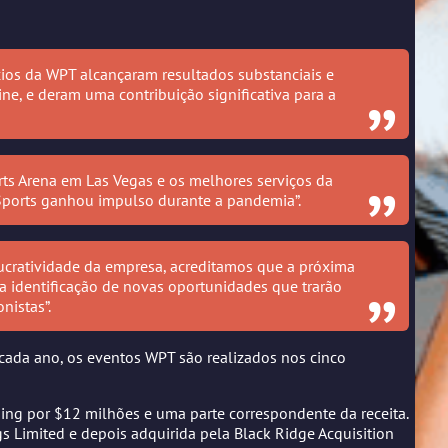
ios da WPT alcançaram resultados substanciais e
ne, e deram uma contribuição significativa para a
ts Arena em Las Vegas e os melhores serviços da
Sports ganhou impulso durante a pandemia”.
ucratividade da empresa, acreditamos que a próxima
 a identificação de novas oportunidades que trarão
nistas”.
cada ano, os eventos WPT são realizados nos cinco
ing por $12 milhões e uma parte correspondente da receita.
 Limited e depois adquirida pela Black Ridge Acquisition