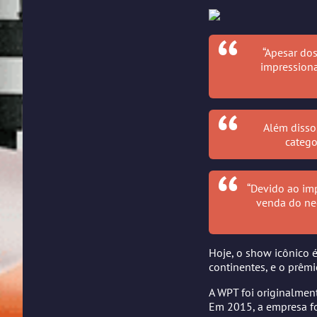
“Apesar do
impressiona
Além disso
catego
“Devido ao im
venda do neg
Hoje, o show icônico 
continentes, e o prêm
A WPT foi originalmen
Em 2015, a empresa fo