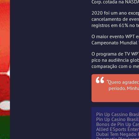
Corp. cotada na NASDA
2020 foi um ano excep
cancelamento de event
registros em 61% no t
O maior evento WPT em
Campeonato Mundial W
O programa de TV WPT,
pico na audiência glo
comparação com o mesm
“Quero agradec
período. Minh
Pin Up Cassino Bra
Pin Up Casino Brasil
Bonos de Pin Up Cas
Allied ESports Ente
Dubai Tem Negado R
Pragmatic Play lanz