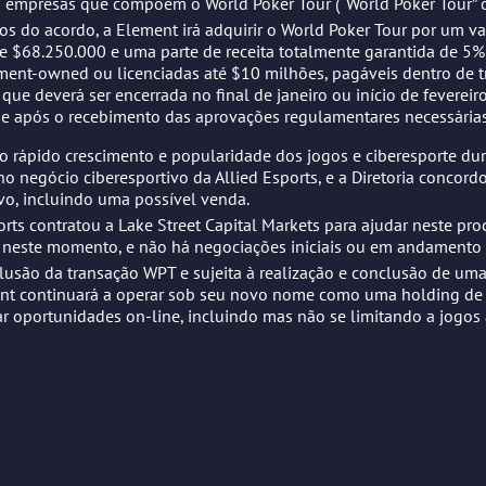
s empresas que compõem o World Poker Tour (“World Poker Tour” 
os do acordo, a Element irá adquirir o World Poker Tour por um v
e $68.250.000 e uma parte de receita totalmente garantida de 5%
ment-owned ou licenciadas até $10 milhões, pagáveis dentro de t
 que deverá ser encerrada no final de janeiro ou início de feverei
e após o recebimento das aprovações regulamentares necessárias
 o rápido crescimento e popularidade dos jogos e ciberesporte d
no negócio ciberesportivo da Allied Esports, e a Diretoria concor
ivo, incluindo uma possível venda.
orts contratou a Lake Street Capital Markets para ajudar neste p
o neste momento, e não há negociações iniciais ou em andamento 
lusão da transação WPT e sujeita à realização e conclusão de uma 
nt continuará a operar sob seu novo nome como uma holding de cap
r oportunidades on-line, incluindo mas não se limitando a jogos a