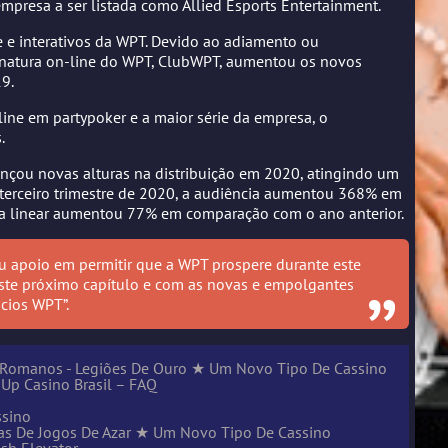
resa a ser listada como Allied Esports Entertainment.
e e interativos da WPT. Devido ao adiamento ou
sinatura on-line do WPT, ClubWPT, aumentou os novos
19.
ine em partypoker e a maior série da empresa, o
.
nçou novas alturas na distribuição em 2020, atingindo um
 terceiro trimestre de 2020, a audiência aumentou 368% em
ia linear aumentou 77% em comparação com o ano anterior.
u apoio em permitir que a WPT prospere durante este
ste próximo capítulo e com as novas e empolgantes
cios WPT”.
 Romanos - Legiões De Ouro ★ Um Novo Tipo De Cassino
 Up Casino Brasil – FAQ
ssino
as De Jogos De Azar ★ Um Novo Tipo De Cassino
ash Elevator