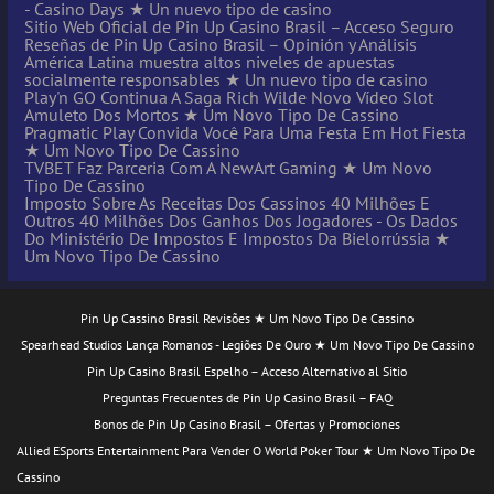
- Casino Days ★ Un nuevo tipo de casino
Sitio Web Oficial de Pin Up Casino Brasil – Acceso Seguro
Reseñas de Pin Up Casino Brasil – Opinión y Análisis
América Latina muestra altos niveles de apuestas
socialmente responsables ★ Un nuevo tipo de casino
Play'n GO Continua A Saga Rich Wilde Novo Vídeo Slot
Amuleto Dos Mortos ★ Um Novo Tipo De Cassino
Pragmatic Play Convida Você Para Uma Festa Em Hot Fiesta
★ Um Novo Tipo De Cassino
TVBET Faz Parceria Com A NewArt Gaming ★ Um Novo
Tipo De Cassino
Imposto Sobre As Receitas Dos Cassinos 40 Milhões E
Outros 40 Milhões Dos Ganhos Dos Jogadores - Os Dados
Do Ministério De Impostos E Impostos Da Bielorrússia ★
Um Novo Tipo De Cassino
Pin Up Cassino Brasil Revisões ★ Um Novo Tipo De Cassino
Spearhead Studios Lança Romanos - Legiões De Ouro ★ Um Novo Tipo De Cassino
Pin Up Casino Brasil Espelho – Acceso Alternativo al Sitio
Preguntas Frecuentes de Pin Up Casino Brasil – FAQ
Bonos de Pin Up Casino Brasil – Ofertas y Promociones
Allied ESports Entertainment Para Vender O World Poker Tour ★ Um Novo Tipo De
Cassino