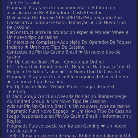
Tipo De Cassino
Pragmatic Play lanza la tragamonedas del futuro en
asociación con Reel Kingdom - Cash Elevator
O Vencedor Do Torneio SPF SPRING Pelo Segundo Ano
Consecutivo Tornou-se Garik Tamasyan ★ Um Novo Tipo
De Cassino
BetConstruct lanza la promoción especial Wonder Whee ★
Un nuevo tipo de casino
I3 Interactive Completa A Aquisição Do Operador De Pôquer
Indiano ★ Um Novo Tipo De Cassino
Contactos de Pin Up Casino Brasil ★ Un nuevo tipo de
casino
Pin Up Casino Brasil Play – Cómo Jugar Online
EGT Interactive Impulsiona Os Negócios Na Croácia Com O
Negócio Do Adria Casino ★ Um Novo Tipo De Cassino
Pragmatic Play lanza la increíble máquina de hacer dinero
★ Un nuevo tipo de casino
Pin Up Casino Brasil Versión Móvil – Jugar desde el
Teléfono
O Rank Group Concluiu A Venda Do Casino Blankenberge
Ao Kindred Group ★ Um Novo Tipo De Cassino
Avis sur Pin Up Casino Brasil ★ Un nouveau type de casino
Pragmatic Play! Novo Espaço! ★ Um Novo Tipo De Cassino
Juego Responsable en Pin Up Casino Brasil – Información y
Reglas
Pragmatic Play se asocia con Kaizen Gaming ★ Un nuevo
tipo de casino
TVBET firma un acuerdo de marca Rhino Entertainment Ltd