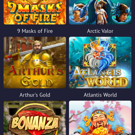
9 Masks of Fire
Arctic Valor
Arthur's Gold
Atlantis World