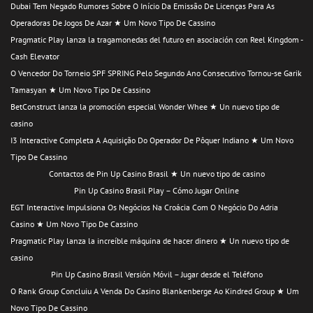
Dubai Tem Negado Rumores Sobre O Início Da Emissão De Licenças Para As
Operadoras De Jogos De Azar ★ Um Novo Tipo De Cassino
Pragmatic Play lanza la tragamonedas del futuro en asociación con Reel Kingdom -
Cash Elevator
O Vencedor Do Torneio SPF SPRING Pelo Segundo Ano Consecutivo Tornou-se Garik
Tamasyan ★ Um Novo Tipo De Cassino
BetConstruct lanza la promoción especial Wonder Whee ★ Un nuevo tipo de
casino
I3 Interactive Completa A Aquisição Do Operador De Pôquer Indiano ★ Um Novo
Tipo De Cassino
Contactos de Pin Up Casino Brasil ★ Un nuevo tipo de casino
Pin Up Casino Brasil Play – Cómo Jugar Online
EGT Interactive Impulsiona Os Negócios Na Croácia Com O Negócio Do Adria
Casino ★ Um Novo Tipo De Cassino
Pragmatic Play lanza la increíble máquina de hacer dinero ★ Un nuevo tipo de
casino
Pin Up Casino Brasil Versión Móvil – Jugar desde el Teléfono
O Rank Group Concluiu A Venda Do Casino Blankenberge Ao Kindred Group ★ Um
Novo Tipo De Cassino