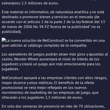
extranjeros 2,5 millones de euros.
Este material es informativo, de naturaleza analítica y no está
destinado a promover bienes y servicios en el mercado (de
acuerdo con el artículo 2 de la parte 2 de la ley federal del 13
de marzo de 2006 No 38-FZ "Acerca de la publicidad" no es
publicidad).
La nueva solución de BetConstruct se ha convertido en una
gran adición al catálogo completo de la compañía.
Los operadores de juegos podrán atraer más giros y apuestas al
casino. Wonder Wheel aumentará el nivel de interés de los
jugadores y creará un juego aún más emocionante para los
jugadores.
BetConstruct apoyará a las empresas clientes con altos riesgos,
mayor alcance y otras métricas. El beneficio de la oferta
promocional se verá mejor reflejado en los nuevos
movimientos de marketing de las empresas de juego, que
ofrecerán a los jugadores 2,5 millones de euros.
En solo dos semanas de presencia en más de 70 ubicaciones,