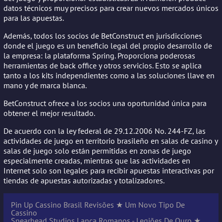
datos técnicos muy precisos para crear nuevos mercados únicos
para las apuestas.
Además, todos los socios de BetConstruct en jurisdicciones
donde el juego es un beneficio legal del propio desarrollo de
la empresa: la plataforma Spring. Proporciona poderosas
herramientas de back office y otros servicios. Esto se aplica
tanto a los kits independientes como a las soluciones llave en
mano y de marca blanca.
BetConstruct ofrece a los socios una oportunidad única para
obtener el mejor resultado.
De acuerdo con la ley federal de 29.12.2006 No. 244-FZ, las
actividades de juego en territorio brasileño en salas de casino y
salas de juego solo están permitidas en zonas de juego
especialmente creadas, mientras que las actividades en
Internet solo son legales para recibir apuestas interactivas por
tiendas de apuestas autorizadas y totalizadores.
Pin Up Cassino Brasil Revisões ★ Um Novo Tipo De
Cassino
Spearhead Studios Lança Romanos - Legiões De Ouro ★