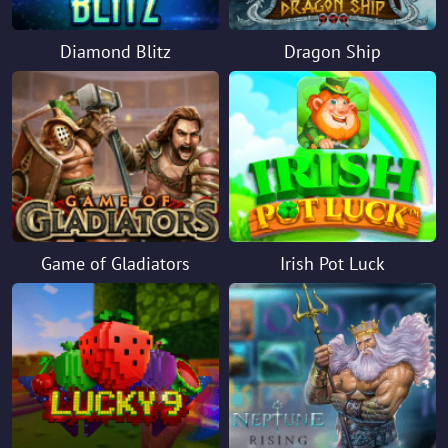
Diamond Blitz
Dragon Ship
Game of Gladiators
Irish Pot Luck