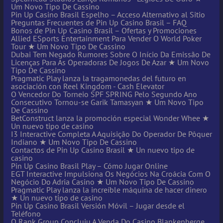
Um Novo Tipo De Cassino
Pin Up Casino Brasil Espelho – Acceso Alternativo al Sitio
Preguntas Frecuentes de Pin Up Casino Brasil – FAQ
Bonos de Pin Up Casino Brasil – Ofertas y Promociones
Allied ESports Entertainment Para Vender O World Poker
Tour ★ Um Novo Tipo De Cassino
Dubai Tem Negado Rumores Sobre O Início Da Emissão De
Licenças Para As Operadoras De Jogos De Azar ★ Um Novo
Tipo De Cassino
Pragmatic Play lanza la tragamonedas del futuro en
asociación con Reel Kingdom - Cash Elevator
O Vencedor Do Torneio SPF SPRING Pelo Segundo Ano
Consecutivo Tornou-se Garik Tamasyan ★ Um Novo Tipo
De Cassino
BetConstruct lanza la promoción especial Wonder Whee ★
Un nuevo tipo de casino
I3 Interactive Completa A Aquisição Do Operador De Pôquer
Indiano ★ Um Novo Tipo De Cassino
Contactos de Pin Up Casino Brasil ★ Un nuevo tipo de
casino
Pin Up Casino Brasil Play – Cómo Jugar Online
EGT Interactive Impulsiona Os Negócios Na Croácia Com O
Negócio Do Adria Casino ★ Um Novo Tipo De Cassino
Pragmatic Play lanza la increíble máquina de hacer dinero
★ Un nuevo tipo de casino
Pin Up Casino Brasil Versión Móvil – Jugar desde el
Teléfono
O Rank Group Concluiu A Venda Do Casino Blankenberge