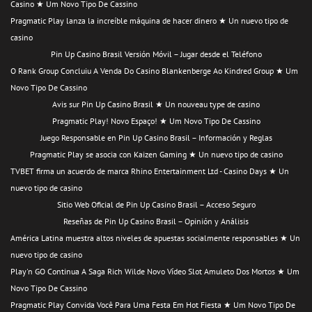
Casino ★ Um Novo Tipo De Cassino
Pragmatic Play lanza la increíble máquina de hacer dinero ★ Un nuevo tipo de
casino
Pin Up Casino Brasil Versión Móvil – Jugar desde el Teléfono
O Rank Group Concluiu A Venda Do Casino Blankenberge Ao Kindred Group ★ Um
Novo Tipo De Cassino
Avis sur Pin Up Casino Brasil ★ Un nouveau type de casino
Pragmatic Play! Novo Espaço! ★ Um Novo Tipo De Cassino
Juego Responsable en Pin Up Casino Brasil – Información y Reglas
Pragmatic Play se asocia con Kaizen Gaming ★ Un nuevo tipo de casino
TVBET firma un acuerdo de marca Rhino Entertainment Ltd - Casino Days ★ Un
nuevo tipo de casino
Sitio Web Oficial de Pin Up Casino Brasil – Acceso Seguro
Reseñas de Pin Up Casino Brasil – Opinión y Análisis
América Latina muestra altos niveles de apuestas socialmente responsables ★ Un
nuevo tipo de casino
Play'n GO Continua A Saga Rich Wilde Novo Vídeo Slot Amuleto Dos Mortos ★ Um
Novo Tipo De Cassino
Pragmatic Play Convida Você Para Uma Festa Em Hot Fiesta ★ Um Novo Tipo De