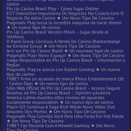
casino
Pin Up Casino Brasil Play – Cómo Jugar Online
EGT Interactive Impulsiona Os Negócios Na Croácia Com O
Negócio Do Adria Casino ★ Um Novo Tipo De Cassino
Pragmatic Play lanza la increíble máquina de hacer dinero
★ Un nuevo tipo de casino
Pin Up Casino Brasil Versión Móvil – Jugar desde el
Teléfono
O Rank Group Concluiu A Venda Do Casino Blankenberge
Ao Kindred Group ★ Um Novo Tipo De Cassino
Avis sur Pin Up Casino Brasil ★ Un nouveau type de casino
Pragmatic Play! Novo Espaço! ★ Um Novo Tipo De Cassino
Juego Responsable en Pin Up Casino Brasil – Información y
Reglas
Pragmatic Play se asocia con Kaizen Gaming ★ Un nuevo
tipo de casino
TVBET firma un acuerdo de marca Rhino Entertainment Ltd
- Casino Days ★ Un nuevo tipo de casino
Sitio Web Oficial de Pin Up Casino Brasil – Acceso Seguro
Reseñas de Pin Up Casino Brasil – Opinión y Análisis
América Latina muestra altos niveles de apuestas
socialmente responsables ★ Un nuevo tipo de casino
Play'n GO Continua A Saga Rich Wilde Novo Vídeo Slot
Amuleto Dos Mortos ★ Um Novo Tipo De Cassino
Pragmatic Play Convida Você Para Uma Festa Em Hot Fiesta
★ Um Novo Tipo De Cassino
TVBET Faz Parceria Com A NewArt Gaming ★ Um Novo
Tipo De Cassino