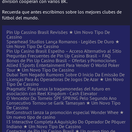
división cooperan con varios BK.
Recuerda que antes escribimos sobre los mejores clubes de
fútbol del mundo.
Pin Up Cassino Brasil Revisões ★ Um Novo Tipo De
Cassino
Spearhead Studios Lança Romanos - Legiões De Ouro ★
Um Novo Tipo De Cassino
Pin Up Casino Brasil Espelho – Acceso Alternativo al Sitio
Preguntas Frecuentes de Pin Up Casino Brasil – FAQ
Bonos de Pin Up Casino Brasil – Ofertas y Promociones
Allied ESports Entertainment Para Vender O World Poker
Tour ★ Um Novo Tipo De Cassino
Dubai Tem Negado Rumores Sobre O Início Da Emissão De
Licenças Para As Operadoras De Jogos De Azar ★ Um Novo
Tipo De Cassino
Pragmatic Play lanza la tragamonedas del futuro en
asociación con Reel Kingdom - Cash Elevator
O Vencedor Do Torneio SPF SPRING Pelo Segundo Ano
Consecutivo Tornou-se Garik Tamasyan ★ Um Novo Tipo
De Cassino
BetConstruct lanza la promoción especial Wonder Whee ★
Un nuevo tipo de casino
I3 Interactive Completa A Aquisição Do Operador De Pôquer
Indiano ★ Um Novo Tipo De Cassino
Contactos de Pin Up Casino Brasil ★ Un nuevo tipo de