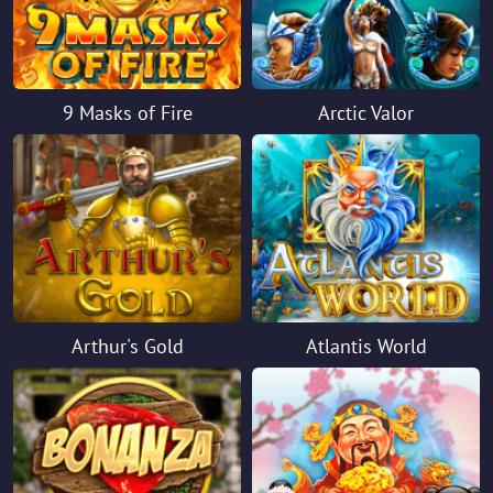
9 Masks of Fire
Arctic Valor
Arthur's Gold
Atlantis World