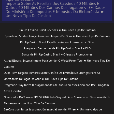
Imposto Sobre As Receitas Dos Cassinos 40 Milhões E
Outros 40 Milhões Dos Ganhos Dos Jogadores - Os Dados
Do Ministério De Impostos E Impostos Da Bielorrússia ★
Um Novo Tipo De Cassino
Pin Up Cassino Brasil Revisões ★ Um Novo Tipo De Cassino
Spearhead Studios Lança Romanos - Legiões De Ouro ★ Um Novo Tipo De Cassino
Pin Up Casino Brasil Espelho – Acceso Alternativo al Sitio
Preguntas Frecuentes de Pin Up Casino Brasil – FAQ
Bonos de Pin Up Casino Brasil – Ofertas y Promociones
Allied ESports Entertainment Para Vender O World Poker Tour ★ Um Novo Tipo De
Cassino
Dubai Tem Negado Rumores Sobre O Início Da Emissão De Licenças Para As
Operadoras De Jogos De Azar ★ Um Novo Tipo De Cassino
Pragmatic Play lanza la tragamonedas del futuro en asociación con Reel Kingdom -
Cash Elevator
O Vencedor Do Torneio SPF SPRING Pelo Segundo Ano Consecutivo Tornou-se Garik
Tamasyan ★ Um Novo Tipo De Cassino
BetConstruct lanza la promoción especial Wonder Whee ★ Un nuevo tipo de